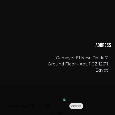
+2 02 333 700 98
📞 +2 010 500 29 111
Address
7 Gameyet El Nesr, Dokki
Ground Floor - Apt. 1 GZ 12611
Egypt
Copyright © Evolution by Nadeem Khaled
الْعَرَبيّة
مشغل بواسطة
- رقم واحد
التجارة الإلكترونية مفتوحة
المصدر