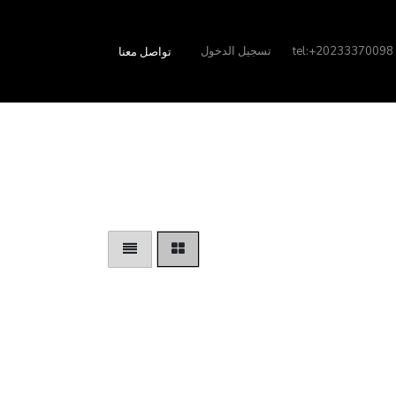
tel:+20233370098
تسجيل الدخول
تواصل معنا