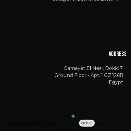
+2 02 333 700 98
📞 +2 010 500 29 111
Address
7 Gameyet El Nesr, Dokki
Ground Floor - Apt. 1 GZ 12611
Egypt
Copyright © Evolution by Nadeem Khaled
الْعَرَبيّة
مشغل بواسطة
- رقم واحد
التجارة الإلكترونية مفتوحة
المصدر